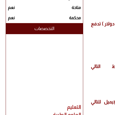
متاحة
نعم
محكمة
نعم
م النشر في المجلة الالكترونية الشاملة متعددة المعرفة تقدر ب (200 دولار ) تدفع
التخصصات
التالي
دئي على الإيميل للتالي
التعليم
العلوم الطبية