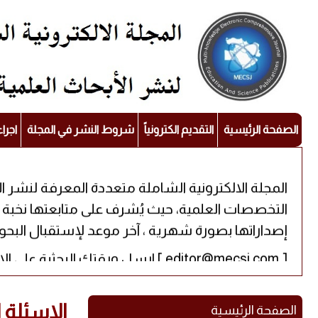
الصفحة الرئيسية
التقديم الكترونياً
شروط النشر في المجلة
اجرا
المجلة الالكترونية الشاملة متعددة المعرفة لنشر ا
إصداراتها بصورة شهرية ، آخر موعد لإستقبال البحوث للن
[ editor@mecsj.com ] ارسل ورقتك البحثية على الإيميل التالي
الاسئلة ا
الصفحة الرئيسية