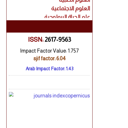
العلوم الاجتماعية
علم الحياة البيولوجية
البحث السريري
الاقتصاد
ISSN:
2617-9563
الفنون
الإدارة
Impact Factor Value: 1.757
القانون
sjif factor: 6.04
علوم الكمبيوتر
Arab Impact Factor: 1.43
تكنولوجيا المعلومات
بحوث هندسية